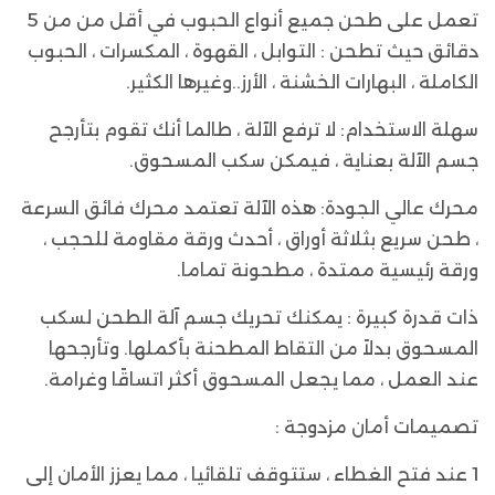
تعمل على طحن جميع أنواع الحبوب في أقل من من 5
دقائق حيث تطحن : التوابل ، القهوة ، المكسرات ، الحبوب
الكاملة ، البهارات الخشنة ، الأرز..وغيرها الكثير.
سهلة الاستخدام: لا ترفع الآلة ، طالما أنك تقوم بتأرجح
جسم الآلة بعناية ، فيمكن سكب المسحوق.
محرك عالي الجودة: هذه الآلة تعتمد محرك فائق السرعة
، طحن سريع بثلاثة أوراق ، أحدث ورقة مقاومة للحجب ،
ورقة رئيسية ممتدة ، مطحونة تماما.
ذات قدرة كبيرة : يمكنك تحريك جسم آلة الطحن لسكب
المسحوق بدلاً من التقاط المطحنة بأكملها. وتأرجحها
عند العمل ، مما يجعل المسحوق أكثر اتساقًا وغرامة.
تصميمات أمان مزدوجة :
1 عند فتح الغطاء ، ستتوقف تلقائيا ، مما يعزز الأمان إلى