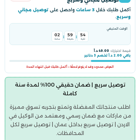
أكمل طلبك خلال
3 ساعات
واحصل على
توصيل مجاني
وسريع
.
الوقت المتبقي
02
59
54
:
:
ثانية
دقيقة
ساعة
قيمة اختيارك:
49.00 د.أ
باقي 2.00 د.أ لخصم 3 دنانير
العرض محدود وقد لا يتوفر لاحقًا — أكمل طلبك قبل انتهاء المدة
توصيل سريع | ضمان حقيقي 100% لمدة سنة
كاملة
اطلب منتجاتك المفضلة وتمتع بتجربه تسوق مميزة
من ماركات مع ضمان رسمي ومعتمد من الوكيل في
الاردن | توصيل سريع بداخل عمان | توصيل سريع لكل
المحافظات.