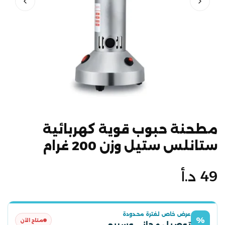
مطحنة حبوب قوية كهربائية
ستانلس ستيل وزن 200 غرام
السعر
49 د.أ
الأصلي
عرض خاص لفترة محدودة
%
متاح الآن
توصيل مجاني وسريع