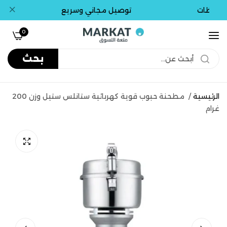
افظات
توصيل مجاني وسريع
تو
0
بحث
الرئيسية
/
مطحنة حبوب قوية كهربائية ستانلس ستيل وزن 200
غرام