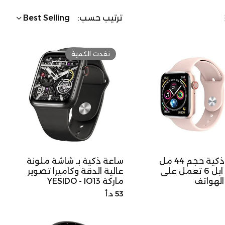
ترتيب حسب:
Best Selling
مة
نفدت الكمية
ساعة ذكية حجم 44 مل
ساعة ذكية بـ شاشة ملونة
نسخة ابل 6 تعمل على
عالية الدقة وكاميرا تصوير
لهواتف
ماركة YESIDO - IO13
السعر
53 د.أ
الأصلي