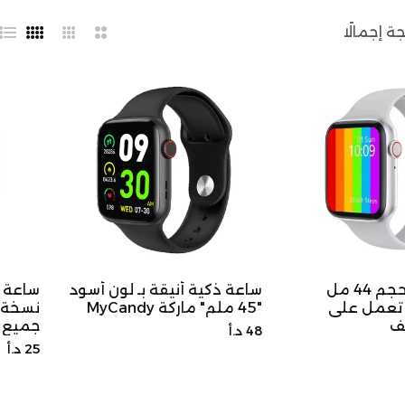
2
3
4
قائ
أعمدة
أعمدة
أعمدة
ساعة ذكية حجم 44 مل
ساعة ذكية أنيقة بـ لون أسود
سخة ابل 6 تعمل على
"45 ملم" ماركة MyCandy
ف
جميع ا
السعر
48 د.أ
السعر
25 د.أ
الأصلي
الأصلي