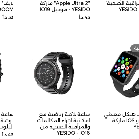
راقبة الصحية
"2 Apple Ultra" ماركة
لايف" 
YESIDO - موديل IO19
ROOM
السعر
السعر
45 د.أ
53 د.أ
الأصلي
الأصلي
ية
ـ هيكل معدني
ساعة ذكية رياضية مع
للـ Android و IOS ماركة
امكانية اجراء المكالمات
بوصة م
YE
والمراقبة الصحية من
البلوتوث
YESIDO - IO16
السعر
43 د.أ