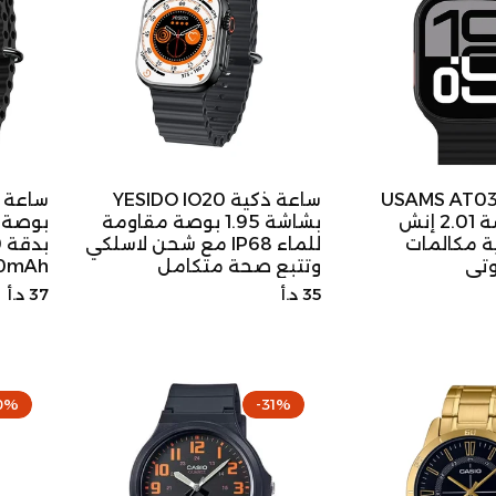
اعة ذكية USAMS AT03
ساعة ذكية YESIDO IO20
بلوتوث شاشة 2.01 إنش
بشاشة 1.95 بوصة مقاومة
بوصة 
ة مكالمات
للماء IP68 مع شحن لاسلكي
تي
وتتبع صحة متكامل
190mAh ماركة Yesido IO21
السعر
السعر
35 د.أ
37 د.أ
الأصلي
الأصلي
0%
-31%