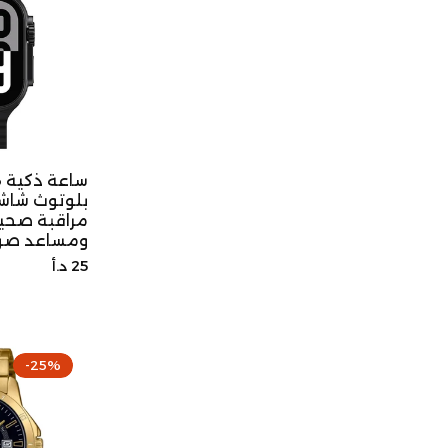
س
مراقبة صحي
ومساعد صو
السعر
25 د.أ
الأصلي
-25%