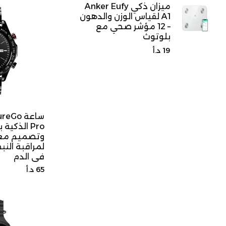
ميزان ذكي Anker Eufy
A1 لقياس الوزن والدهون
– 12 مؤشر صحي مع
بلوتوث
السعر
19 د.أ
الأصلي
ساعة Go
Pro الذكي
وتصميم معد
لمراقبة الن
في الدم
السعر
65 د.أ
الأصلي