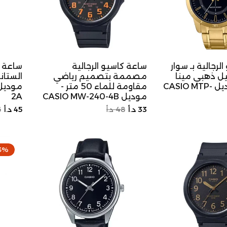
لرجالية بـ سوار
ساعة كاسيو الرجالية
ساعة ك
ل ذهبي مينا
مصممة بتصميم رياضي
الستا
سوداء - موديل CASIO MTP-
مقاومة للماء 50 متر -
موديل CASIO MW-240-4B
2A
السعر
سعر
السعر
س
33 د.أ
48 د.أ
45 د.أ
6
ض
الأصلي
التخفيض
الأصلي
ا
3%