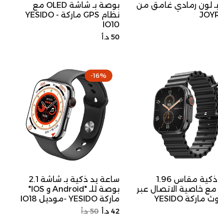
بـ لون رمادي غامق من
بوصة بـ شاشة OLED مع
JOY
نظام GPS ماركة YESIDO -
IO10
السعر
50 د.أ
الأصلي
-16%
ساعة ذكية مقاس 1.96
ساعة يد ذكية بـ شاشة 2.1
ع خاصية الاتصال عبر
بوصة للـ "Android و IOS"
 ماركة YESIDO
ماركة YESIDO -موديل IO18
السعر
سعر
42 د.أ
50 د.أ