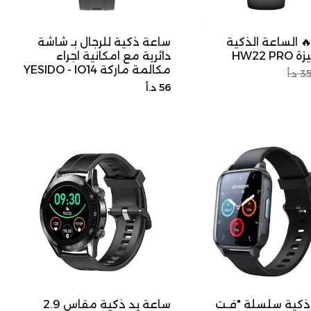
 الساعة الذكية
ساعة ذكية للرجال بـ شاشة
HW22 P
دائرية مع امكانية اجراء
مكالمة ماركة YESIDO - IO14
عر
3 د.أ
السعر
56 د.أ
لتخفيض
الأصلي
ذكية سلسلة "فـت
ساعة يد ذكية مقاس 2.9