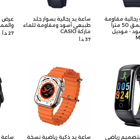
رجالية مقاومة
ساعة يد رجالية بسوار جلد
عرض 🔥
للماء حتى عمق 50 متراً
طبيعي أسود ومقاومة للماء
والمميزة RO
سود - موديل
ماركة CASIO
السعر
س
27 د.أ
5
M
السعر
37 د.أ
الأصلي
ا
الأصلي
بتصميم رياضي
ساعة يد ذكية رياضية نسخة
ساعة 