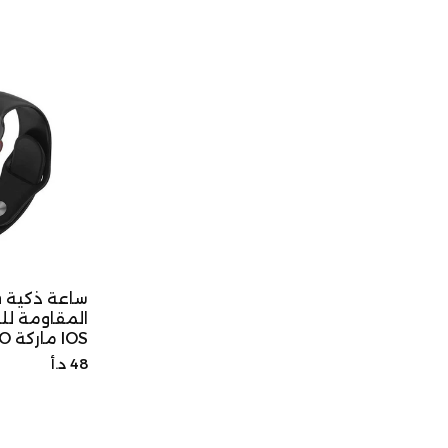
الأصلي
س
IOS ماركة YESIDO
السعر
48 د.أ
الأصلي