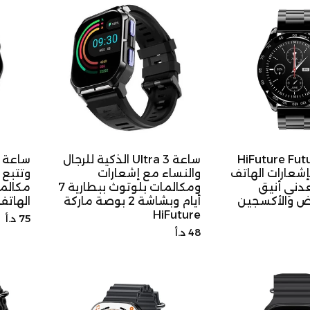
HiFuture Future
ساعة Ultra 3 الذكية للرجال
ساعة ذ
ة بإشعارات الهاتف
والنساء مع إشعارات
وتتبع 
ني أنيق
ومكالمات بلوتوث ببطارية 7
مكالما
بض والأكسجين
أيام وبشاشة 2 بوصة ماركة
الهاتف مار
HiFuture
السعر
75 د.أ
السعر
48 د.أ
الأصلي
الأصلي