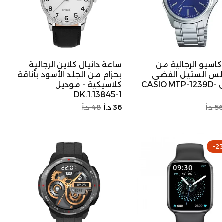
اسيو الرجالية من
ساعة دانيال كلاين الرجالية
نلس الستيل الفضي
بحزام من الجلد الأسود بأناقة
موديل CASIO MTP-1239D-
كلاسيكية - موديل
DK.1.13845-1
عر
السعر
سعر
5 د.أ
36 د.أ
48 د.أ
لتخفيض
الأصلي
التخفيض
-2