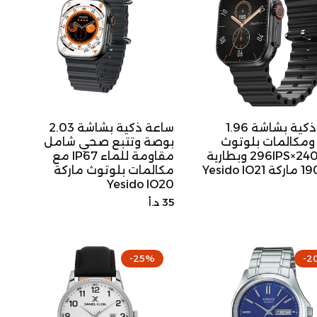
ساعة ذكية بشاشة 1.96
ساعة ذكية بشاشة 2.03
ومكالمات بلوتوث
بوصة وتتبع صحي شامل
بدقة 240×296IPS وبطارية
مقاومة للماء IP67 مع
مكالمات بلوتوث ماركة
Yesido IO20
السعر
35 د.أ
الأصلي
-25%
-2