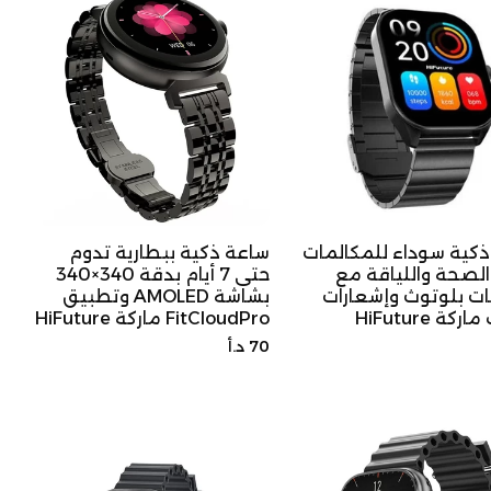
كية سوداء للمكالمات
ساعة ذكية ببطارية تدوم
الصحة واللياقة مع
حتى 7 أيام بدقة 340×340
ت بلوتوث وإشعارات
بشاشة AMOLED وتطبيق
كة HiFuture
FitCloudPro ماركة HiFuture
السعر
70 د.أ
الأصلي