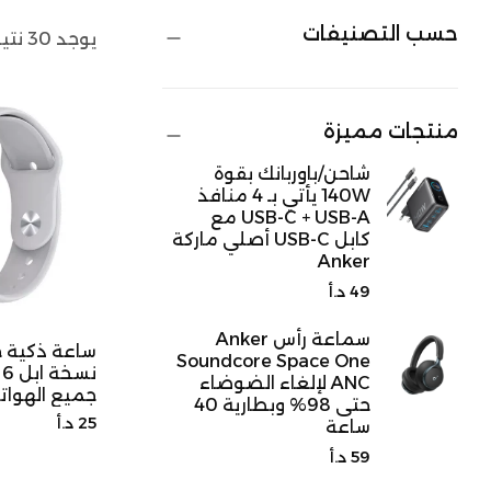
حسب التصنيفات
يوجد 30 نتيجة إجمالًا
منتجات مميزة
شاحن/باوربانك بقوة
140W يأتي بـ 4 منافذ
USB-C + USB-A مع
كابل USB-C أصلي ماركة
Anker
السعر
49 د.أ
الأصلي
سماعة رأس Anker
Soundcore Space One
ن
ANC لإلغاء الضوضاء
جميع الهوات
حتى 98% وبطارية 40
السعر
25 د.أ
ساعة
الأصلي
السعر
59 د.أ
الأصلي