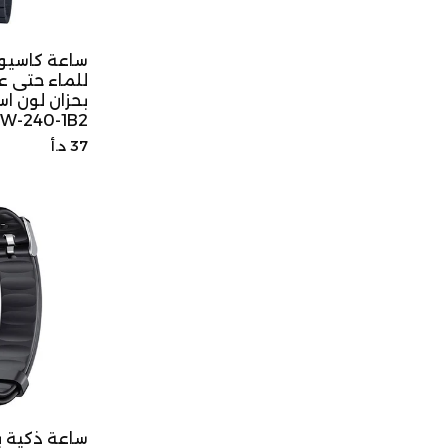
ساعة كاسيو 
بحزان لون ا
W-240-1B2
السعر
37 د.أ
الأصلي
ساعة ذكية 