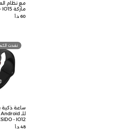
مع نظام الم
ماركة YESIDO - IO15
السعر
60 د.أ
الأصلي
نفدت الكم
ساعة ذكية ب
SIDO - IO12
السعر
48 د.أ