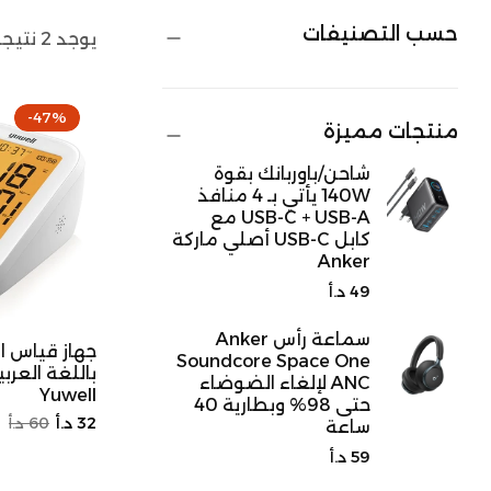
حسب التصنيفات
يوجد 2 نتيجة إجمالًا
-47%
منتجات مميزة
شاحن/باوربانك بقوة
140W يأتي بـ 4 منافذ
USB-C + USB-A مع
كابل USB-C أصلي ماركة
Anker
السعر
49 د.أ
الأصلي
سماعة رأس Anker
Soundcore Space One
باللغة العرب
ANC لإلغاء الضوضاء
Yuwell
حتى 98% وبطارية 40
السعر
سعر
32 د.أ
60 د.أ
ساعة
الأصلي
التخفي
السعر
59 د.أ
الأصلي