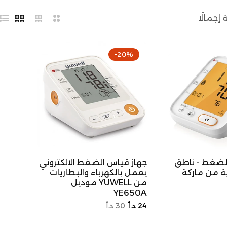
2
3
4
قائ
أعمدة
أعمدة
أعمدة
-20%
جهاز قياس الضغط - ناطق
جهاز قياس الضغط الالكتروني
ية من ماركة
يعمل بالكهرباء والبطاريات
من YUWELL موديل
YE650A
السعر
سعر
24 د.أ
30 د.أ
ض
الأصلي
التخفيض