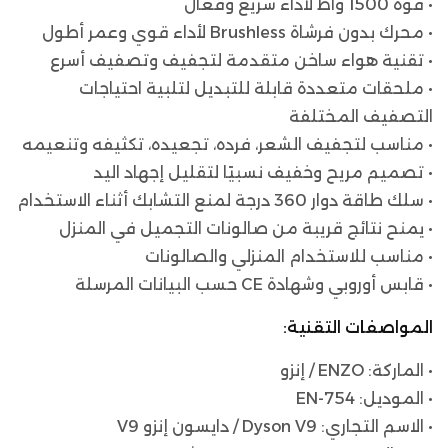
• قوة 1500 واط لأداء سريع وفعال
• محرك بدون فرشاة Brushless لأداء قوي وعمر أطول
• تقنية هواء ساخن متقدمة لتجفيف وتصفيف أسرع
• ملحقات متعددة قابلة للتبديل لتلبية احتياجات
التصفيف المختلفة
• مناسب لتجفيف الشعر، فرده، تجعيده، تكثيفه وتنعيمه
• تصميم مريح وخفيف نسبيًا لتقليل إجهاد اليد
• سلك طاقة دوار 360 درجة لمنع التشابك أثناء الاستخدام
• يمنح نتائج قريبة من صالونات التجميل في المنزل
• مناسب للاستخدام المنزلي والصالونات
• قابس أوروبي وشهادة CE حسب البيانات المرسلة
المواصفات التقنية:
• الماركة: ENZO / إنزو
• الموديل: EN-754
• الاسم التجاري: Dyson V9 / دايسون إنزو V9