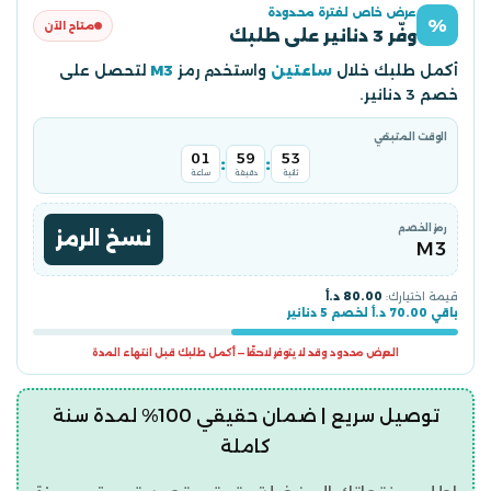
عرض خاص لفترة محدودة
%
متاح الآن
وفّر 3 دنانير على طلبك
أكمل طلبك خلال
ساعتين
واستخدم رمز
M3
لتحصل على
خصم 3 دنانير.
الوقت المتبقي
01
59
53
:
:
ثانية
دقيقة
ساعة
رمز الخصم
نسخ الرمز
M3
قيمة اختيارك:
80.00 د.أ
باقي 70.00 د.أ لخصم 5 دنانير
العرض محدود وقد لا يتوفر لاحقًا — أكمل طلبك قبل انتهاء المدة
توصيل سريع | ضمان حقيقي 100% لمدة سنة
كاملة