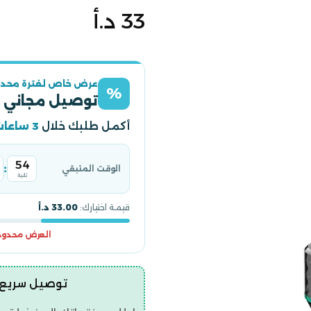
السعر
33 د.أ
الأصلي
عرض خاص لفترة محدو
%
توصيل مجاني 
أكمل طلبك خلال
3 ساعات
53
:
الوقت المتبقي
ثانية
قيمة اختيارك:
33.00 د.أ
العرض محدود و
توصيل سريع | ضمان ح