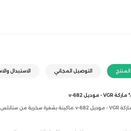
لمنتج
التوصيل المجاني
الاستبدال والا
ديل v-682
ة حتى جذوره.