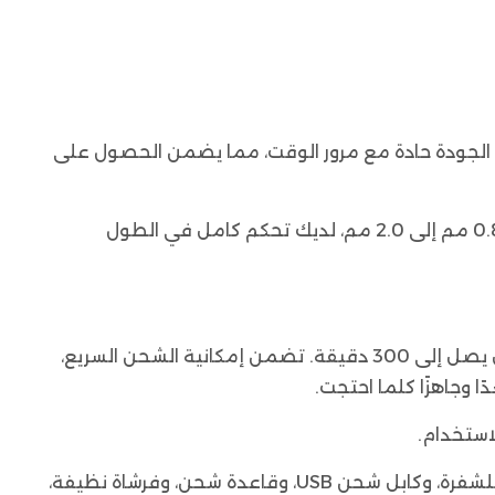
لية الجودة حادة مع مرور الوقت، مما يضمن الحصول على
بفضل الرافعة المستدقة القابلة للتعديل، يمكنك بسهولة تغيير أطوال القطع دون الاعتماد على أمشاط التوجيه. من 0.8 مم إلى 2.0 مم، لديك تحكم كامل في الطول
مزودة ببطارية ليثيوم أيون قوية بقوة 2500 مللي أمبير في الساعة، توفر ماكينة قص الشعر هذه وقت تشغيل مذهل يصل إلى 300 دقيقة. تضمن إمكانية الشحن السريع،
تشتمل العبوة على ماكينة قص شعر واحدة، وستة أمشاط توجيه (1.5 مم، 3 مم، 4.5 مم، 6 مم، 9 مم، و12 مم)، وواقي للشفرة، وكابل شحن USB، وقاعدة شحن، وفرشاة نظيفة،