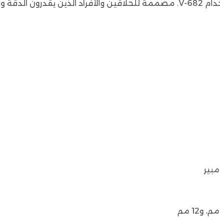
احصل على قصات شعر دقيقة وذات جودة احترافية باستخدام V-682. مصممة للحلاقين وا