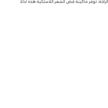
لأفراد الذين يقدرون الدقة والراحة، توفر ماكينة قص الشعر اللاسلكية هذه أداءً