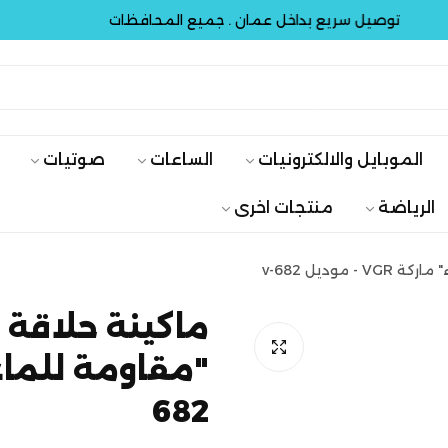
توصيل سريع بداخل عمان . جميع المحافظات
توص
الموبايل والالكترونيات
الساعات
صوتيات
الرياضة
منتجات اخرى
وديل v-682
ماكينة حلاقة ر
682