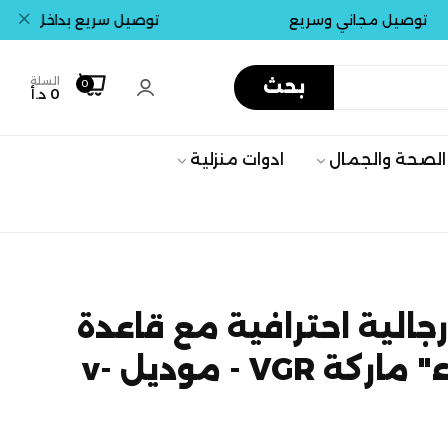
يل مجاني وسريع
توصيل سريع بداخل عمان . جمي
السلة
بحث
0
0 د.أ
الصحة والجمال
ادوات منزلية
جالية احترافية مع قاعدة
"مقاومة للماء" ماركة VGR - موديل v-