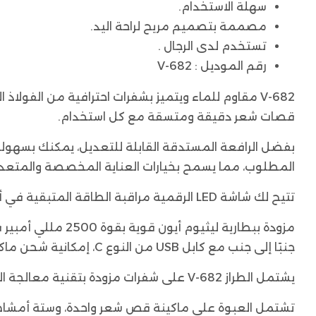
سهلة الاستخدام.
مصممة بتصميم مريح لراحة اليد.
تستخدم لدى الرجال .
رقم الموديل : V-682
V-682 مقاوم للماء ويتميز بشفرات احترافية من الف
قصات شعر دقيقة ومتسقة مع كل استخدام.
المطلوب، مما يسمح بخيارات العناية المخصصة والمتعدد
تتيح لك شاشة LED الرقمية مراقبة الطاقة المتبقية في أي وقت.
جنبًا إلى جنب مع كابل USB من النوع C، إمكانية شحن ماكينة الحلاقة بشكل مريح وآمن خلال 4 ساعات فقط. ابق مستعدًا وجاهزًا كلما احتجت.
يشتمل الطراز V-682 على شفرات مزودة بتقنية معالجة الزاوية R، مما يوفر حماية معززة للبشرة وتقليل الاحتكاك أثناء الاستخدام.