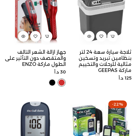
ثلاجة سيارة سعة 24 لتر
جهاز ازالة الشعر التالف
بنظامين تبريد وتسخين
والمتقصف دون التأثير على
مثالية للرحلات والتخييم
الطول ماركة ENZO
ماركة GEEPAS
السعر
30 د.أ
السعر
125 د.أ
الأصلي
الأصلي
-22%