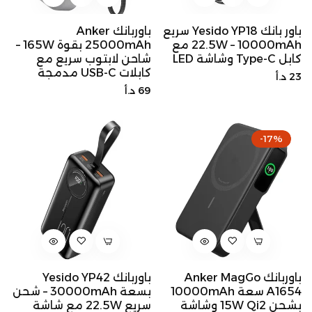
باور بانك Yesido YP18 سريع
باوربانك Anker
22.5W – 10000mAh مع
25000mAh بقوة 165W –
كابل Type-C وشاشة LED
شاحن لابتوب سريع مع
كابلات USB-C مدمجة
السعر
23 د.أ
السعر
69 د.أ
الأصلي
الأصلي
-17%
باوربانك Anker MagGo
باوربانك Yesido YP42
A1654 سعة 10000mAh
بسعة 30000mAh – شحن
بشحن Qi2 ‏15W وشاشة
سريع 22.5W مع شاشة