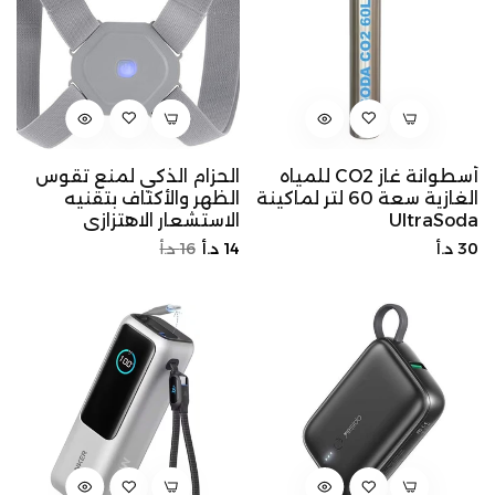
أسطوانة غاز CO2 للمياه
الحزام الذكي لمنع تقوس
الغازية سعة 60 لتر لماكينة
الظهر والأكتاف بتقنيه
UltraSoda
الاستشعار الاهتزازي
السعر
السعر
سعر
30 د.أ
14 د.أ
16 د.أ
الأصلي
الأصلي
التخفيض