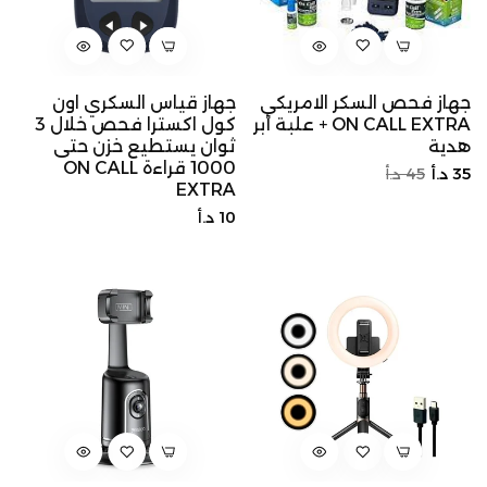
جهاز فحص السكر الامريكي
جهاز قياس السكري اون
ON CALL EXTRA + علبة أبر
كول اكسترا فحص خلال 3
هدية
ثوان يستطيع خزن حتى
1000 قراءة ON CALL
السعر
سعر
35 د.أ
45 د.أ
EXTRA
الأصلي
التخفيض
السعر
10 د.أ
الأصلي