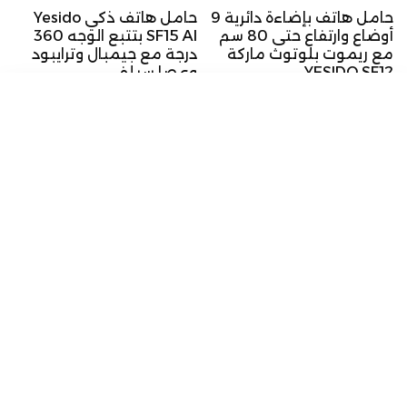
حامل هاتف بإضاءة دائرية 9
حامل هاتف ذكي Yesido
أوضاع وارتفاع حتى 80 سم
SF15 AI بتتبع الوجه 360
مع ريموت بلوتوث ماركة
درجة مع جيمبال وترايبود
YESIDO SF12
وعصا سيلفي
السعر
السعر
28 د.أ
32 د.أ
ترتيب حسب
الأصلي
الأصلي
Featured
Most relevant
Best selling
Alphabetically, A-Z
Alphabetically, Z-A
Price, low to high
حامل هاتف متحرك بجميع
حقيبة يد أنيقة سوداء
الاتجاهات 360 للمكتب و
وعملية للحياة اليومية
Price, high to low
الطاولة و السيارة
ماركة LENYES LB528
Date, old to new
Mark Handbag – Stylish
8 د.أ