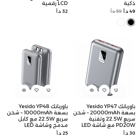
ذكية
LCD رقمية
السعر
سعر
السعر
49 د.أ
59 د.أ
32 د.أ
الأصلي
التخفيض
الأصلي
باوربانك Yesido YP47
باوربانك Yesido YP48
بسعة 20000mAh – شحن
بسعة 10000mAh – شحن
سريع 22.5W وتقنية
سريع 22.5W مع كابل
PD20W مع شاشة LED
مدمج وشاشة LED
السعر
السعر
30 د.أ
25 د.أ