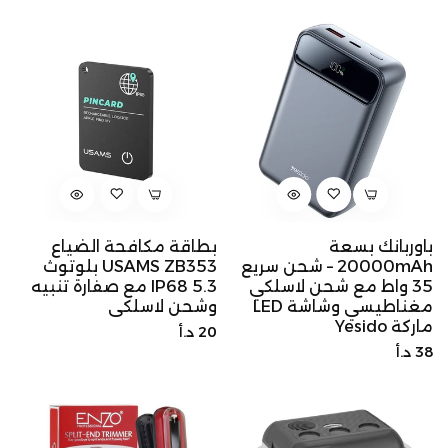
الأصلي
الأصلي
باوربانك بسعة
بطاقة مكافحة الضياع
20000mAh – شحن سريع
USAMS ZB353 بلوتوث
35 واط مع شحن لاسلكي
5.3 IP68 مع صفارة تنبيه
مغناطيسي وشاشة LED
وشحن لاسلكي
ماركة Yesido
السعر
20 د.أ
السعر
38 د.أ
الأصلي
الأصلي