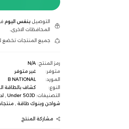
التوصيل
بنفس اليوم
في
المحافظات الاخرى
.
جميع المنتجات تخضع 
رمز المنتج:
N/A
متوفر:
غير متوفر
المورد:
B NATIONAL
النوع:
كشاف بالطاقة ا
التصنيفات:
Under 50JD ,
اد
شواحن وبنوك طاقة ,
منتجات National
مشاركة المنتج