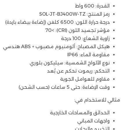
القدرة: 600 واط
رمز المنتج: SOL-JT-BJ400W-TZ
درجة حرارة اللون: 6500 كلفن (إضاءة بيضاء باردة)
مؤشر تجسيد اللون (CRI): >70
زاوية الشعاع: 100 درجة
هيكل المصباح: ألومنيوم مصبوب + ABS هندسي
مقاومة الماء: IP66
نوع الألواح الشمسية: سيليكون بلوري
التحكم: ريموت تحكم عن بُعد
مقاوم للعوامل الجوية
وقت الإضاءة: حتى 5 ساعات (حسب الشحن)
مثالي للاستخدام في:
الحدائق والمساحات الخارجية
واجهات المباني
التخييم والرحلات