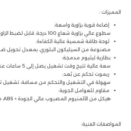
المميزات :
إضاءة قوية بزاوية واسعة:
سطوع عالي بزاوية شعاع 100 درجة، قابل لضبط الزاوية حتى 180° لتغطية أوسع.
لوحة طاقة شمسية عالية الكفاءة:
مصنوعة من السيليكون البلوري، بمعدل تحويل ضوئي
بطارية ليثيوم مدمجة:
سعة عالية تتيح وقت تشغيل يصل إلى 5 ساعات عند الشحن الكامل.
ريموت تحكم عن بُعد:
سهولة في التشغيل والتحكم من مسافة، تشغيل تلقائ
مقاوم للعوامل الجوية:
هيكل من الألمنيوم المصبوب عالي الجودة + ABS، مقاوم للماء والغبار بمعيار IP66، يتحمل المطر والرعد.
المواصفات الفنية: