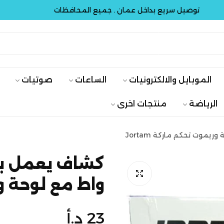
توصيل سريع بداخل عمان . جميع المحافظات
توصي
الموبايل والالكترونيات
الساعات
صوتيات
الرياضة
منتجات اخرى
واط مع لوحة وري
السعر
23 د.أ
الأصلي