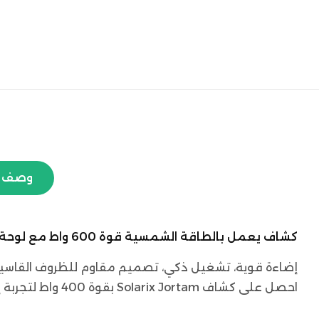
وصف ا
كشاف يعمل بالطاقة الشمسية قوة 600 واط مع لوحة وريموت تحكم ماركة Jortam
إضاءة قوية، تشغيل ذكي، تصميم مقاوم للظروف القاسية
احصل على كشاف Solarix Jortam بقوة 400 واط لتجربة إضاءة فائقة الكفاءة، يعمل بالطاقة الشمسية ومزوّد بلوحة عالية الجودة وجهاز تحكم عن بعد.