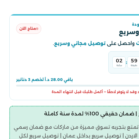
دة
متاح الآن
وسريع
واحصل على
توصيل مجاني وسريع
.
02
59
:
دقيقة
ساعة
باقي 28.00 د.أ لخصم 3 دنانير
قد لا يتوفر لاحقًا — أكمل طلبك قبل انتهاء المدة
قيقي 100% لمدة سنة كاملة
تمتع بتجربه تسوق مميزة من ماركات مع ضمان رسمي
اردن | توصيل سريع بداخل عمان | توصيل سريع لكل