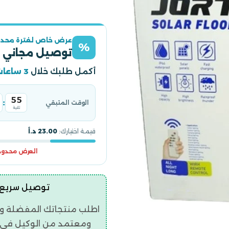
عرض خاص لفترة محدو
%
توصيل مجاني 
أكمل طلبك خلال
3 ساعات
54
:
الوقت المتبقي
ثانية
قيمة اختيارك:
23.00 د.أ
العرض محدود و
توصيل سريع | ضمان ح
اطلب منتجاتك المفضلة و
ومعتمد من الوكيل في ال