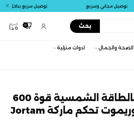
ل مجاني وسريع
توصيل سريع بداخل عمان . جمي
السلة
بحث
0
0 د.أ
الصحة والجمال
ادوات منزلية
كشاف يعمل بالطاقة الشمسية قوة 600
موت تحكم ماركة Jortam