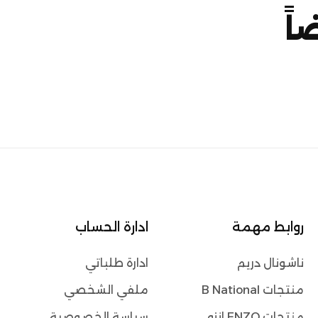
اً
روابط مهمة
ادارة الحساب
ناشونال دريم
ادارة طلباتي
منتجات B National
ملفي الشخصي
منتجات ENZO انزو
سياسة الخصوصية