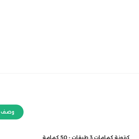
وصف ا
كرتونة كمامات 3 طبقات - 50 كمامة