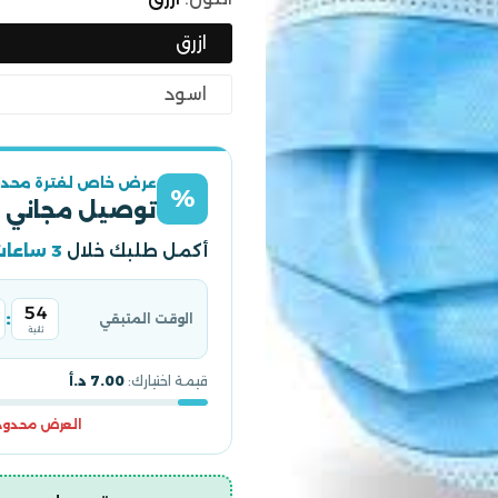
ازرق
اسود
عرض خاص لفترة محدو
%
توصيل مجاني 
أكمل طلبك خلال
3 ساعات
53
:
الوقت المتبقي
ثانية
قيمة اختيارك:
7.00 د.أ
العرض محدود و