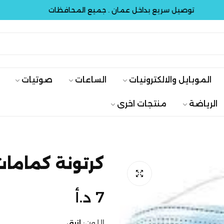
توصيل سريع بداخل عمان . جميع المحافظات
تو
الموبايل والالكترونيات
الساعات
صوتيات
الرياضة
منتجات اخرى
كرتونة كمامات 3 طبقات - 50 كم
السعر
7 د.أ
الأصلي
اللون:
ازرق