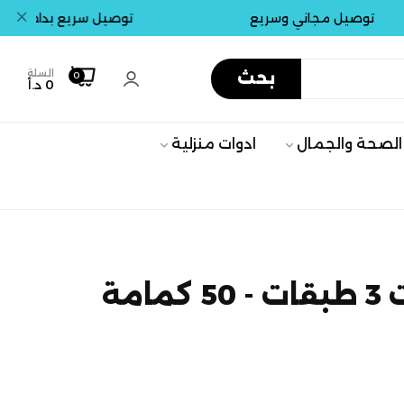
صيل مجاني وسريع
توصيل سريع بداخل عمان . جم
السلة
بحث
0
0 د.أ
الصحة والجمال
ادوات منزلية
امة