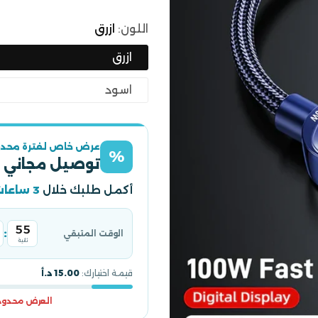
اللون:
ازرق
ازرق
اسود
عرض خاص لفترة محدو
%
توصيل مجاني 
أكمل طلبك خلال
3 ساعات
54
:
الوقت المتبقي
ثانية
قيمة اختيارك:
15.00 د.أ
العرض محدود و