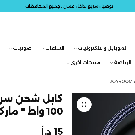
توصيل سريع بداخل عمان . جميع المحافظات
الموبايل والالكترونيات
الساعات
صوتيات
الرياضة
منتجات اخرى
كابل شحن سريع
100 واط " ماركة JOYROOM
السعر
15 د.أ
الأصلي