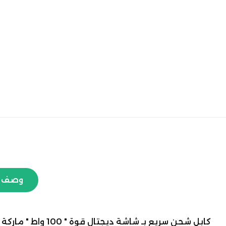
وصف ا
كابل شحن سريع بـ شاشة ديجتال قوة " 100 واط " ماركة JOYROOM