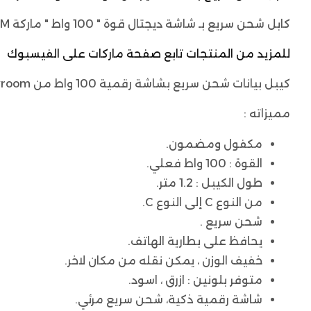
كابل شحن سريع بـ شاشة ديجتال قوة " 100 واط " ماركة JOYROOM، يتميز بتصميمه الفريد والمميز بـ شاشة رقمية حديثة وبقوة عالية.
للمزيد من المنتجات تابع صفحة ماركات على الفيسبوك
كيبل بيانات شحن سريع بشاشة رقمية 100 واط من Joyroom بطول 1.2 متر من النوع C إلى النوع C
مميزاته :
مكفول ومضمون.
القوة : 100 واط فعلي.
طول الكيبل : 1.2 متر.
من النوع C إلى النوع C.
شحن سريع .
يحافظ على بطارية الهاتف.
خفيف الوزن ، يمكن نقله من مكان لاخر.
متوفر بلونين : ازرق ، اسود.
شاشة رقمية ذكية، شحن سريع مرئي.