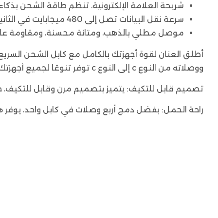
شريحة العلامة الإلكترونية، تنظم طاقة الشحن بذكاء.
سرعة نقل البيانات تصل إلى 480 ميجابايت في الثانية.
موصل مطلي بالذهب، ومتانة محسنة، ومقاومة عالي
ووصلاته من النوع c إلى النوع c توفر تنوعًا لجميع أجهزتك. تحكم في الشحن باستخدام الشاشة الرقمية، ولن يعيقك شيء مرة أخرى!
تصميم قابل للتكيف: يتميز بتصميم مرن وقابل للتكيف، حيث
راحة الحمل: بفضل دمج أربع وصلات في كابل واحد، يوفر هذ