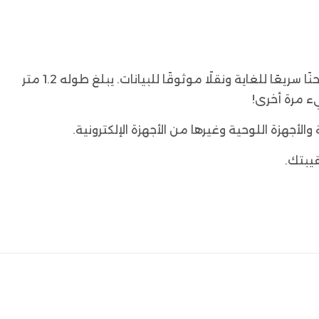
أطلق العنان لقوة أجهزتك بالكامل مع كابل الشحن السريع الرقمي Joyroom S-CC100A4 بقوة 100 وات، والذي يوفر شحنًا سريعًا للغاية ونقلًا موثوقًا للبيانات. يبلغ طوله 1.2 متر
جهزة اللوحية وغيرها من الأجهزة الإلكترونية.
قيبتك.