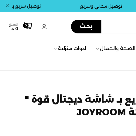
توصيل مجاني وسريع
توصيل سريع بداخل عمان . 
السلة
بحث
0
0 د.أ
الصحة والجمال
ادوات منزلية
 بـ شاشة ديجتال قوة "