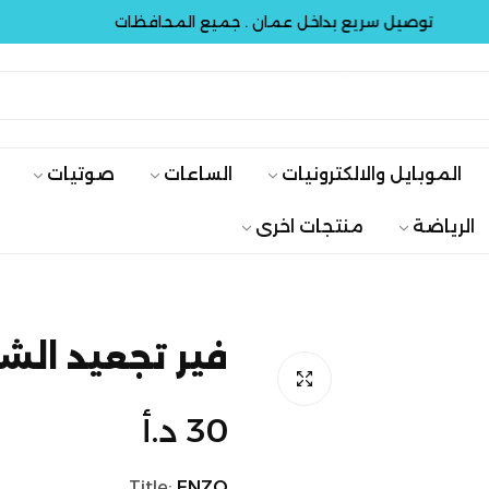
توصيل سريع بداخل عمان . جميع المحافظات
توص
الموبايل والالكترونيات
الساعات
صوتيات
الرياضة
منتجات اخرى
فير تجعيد الشعر 
السعر
30 د.أ
الأصلي
Title:
ENZO