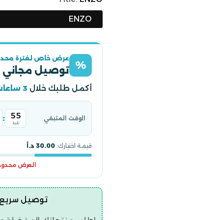
ENZO
عرض خاص لفترة محدو
%
توصيل مجاني 
أكمل طلبك خلال
3 ساعات
53
:
الوقت المتبقي
ثانية
قيمة اختيارك:
30.00 د.أ
العرض محدود و
توصيل سريع | ضمان ح