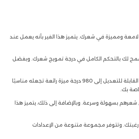
لى تموجات لامعة ومميزة في شعرك. يتميز هذا الفير بأنه يعمل عند
يسمح لك بالتحكم الكامل في درجة تمويج شعرك. وبفضل
يتميز هذا الفير بوزنه الخفيف الذي يبلغ 0.673 كجم، كما يأتي بحجم قياسي يبلغ 37.5 × 11.5 × 6.5 سم. وتعد درجة حرارته القابلة للتعديل إلى 980 درجة ميزة رائعة تجعله مناسبًا
اصة بك.
لة ومتألقة في شعرهم بسهولة وسرعة. وبالإضافة إلى ذلك، يتميز هذا
 رغبتك. وتتوفر مجموعة متنوعة من الإعدادات