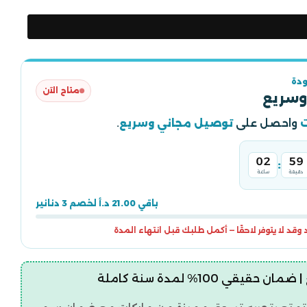
دة
متاح الآن
وسريع
واحصل على
توصيل مجاني وسريع
.
02
59
:
دقيقة
ساعة
باقي 21.00 د.أ لخصم 3 دنانير
قد لا يتوفر لاحقًا — أكمل طلبك قبل انتهاء المدة
قيقي 100% لمدة سنة كاملة