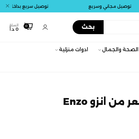
يل مجاني وسريع
توصيل سريع بداخل عمان . جم
السلة
بحث
0
0 د.أ
الصحة والجمال
ادوات منزلية
من انزو Enzo