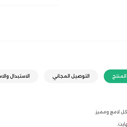
لمنتج
التوصيل المجاني
الاستبدال والا
كل لامع ومميز.