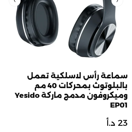
سماعة رأس لاسلكية تعمل
بالبلوتوث بمحركات 40 مم
وميكروفون مدمج ماركة Yesido
EP01
السعر
23 د.أ
الأصلي