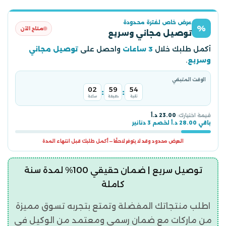
عرض خاص لفترة محدودة
%
متاح الآن
توصيل مجاني وسريع
أكمل طلبك خلال
3 ساعات
واحصل على
توصيل مجاني
وسريع
.
الوقت المتبقي
02
59
53
:
:
ثانية
دقيقة
ساعة
قيمة اختيارك:
23.00 د.أ
باقي 28.00 د.أ لخصم 3 دنانير
العرض محدود وقد لا يتوفر لاحقًا — أكمل طلبك قبل انتهاء المدة
توصيل سريع | ضمان حقيقي 100% لمدة سنة
كاملة
اطلب منتجاتك المفضلة وتمتع بتجربه تسوق مميزة
من ماركات مع ضمان رسمي ومعتمد من الوكيل في