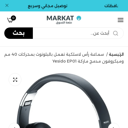
لمحافظات
توصيل مجاني وسريع
0
بحث
الرئيسية
/
سماعة رأس لاسلكية تعمل بالبلوتوث بمحركات 40 مم
وميكروفون مدمج ماركة Yesido EP01