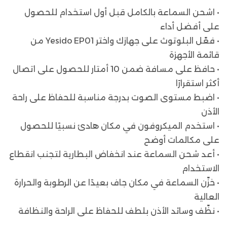
• اشحن السماعة بالكامل قبل أول استخدام للحصول
على أفضل أداء
• فعّل البلوتوث على جهازك واختر Yesido EP01 من
قائمة الأجهزة
• حافظ على مسافة ضمن 10 أمتار للحصول على اتصال
أكثر استقرارًا
• اضبط مستوى الصوت بدرجة مناسبة للحفاظ على راحة
الأذن
• استخدم الميكروفون في مكان هادئ نسبيًا للحصول
على مكالمات أوضح
• أعد شحن السماعة عند انخفاض البطارية لتجنب انقطاع
الاستخدام
• خزّن السماعة في مكان جاف بعيدًا عن الرطوبة والحرارة
العالية
• نظّف وسائد الأذن بلطف للحفاظ على الراحة والنظافة