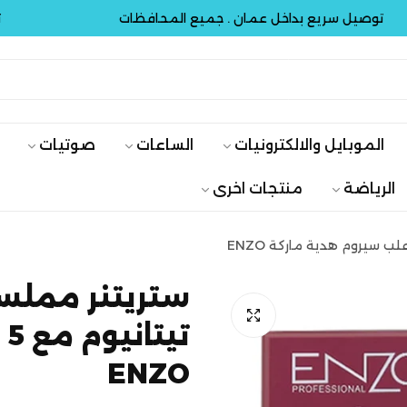
يل سريع بداخل عمان . جميع المحافظات
توصيل 
الموبايل والالكترونيات
الساعات
صوتيات
الرياضة
منتجات اخرى
ستريتنر مملس 
ت
ENZO