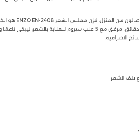
إذا كنتِ تبحثين عن 
وتقنية التسخين السريع، ستحصلين على شعر أملس في دقائق. مرفق مع 5 علب سي
ئج الاحترافية.
نع تلف الشعر