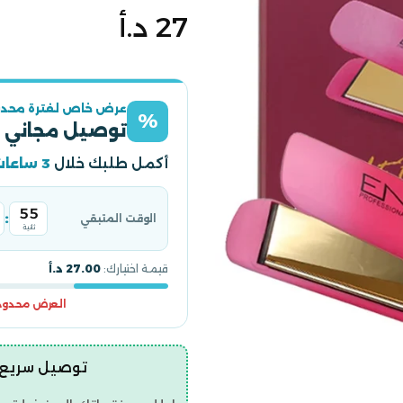
السعر
27 د.أ
الأصلي
عرض خاص لفترة محدو
%
توصيل مجاني 
أكمل طلبك خلال
3 ساعات
53
:
الوقت المتبقي
ثانية
قيمة اختيارك:
27.00 د.أ
العرض محدود و
توصيل سريع | ضمان ح