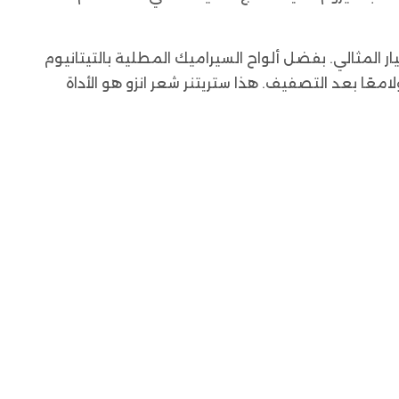
مكواة شعر احترافية تضمن لك نتائج صالون من المنزل، فإن مملس الشعر ENZO EN-2408 هو الخيار المثالي. بفضل ألواح السيراميك المطلية بالتيتانيوم
روم للعناية بالشعر، ليبقى ناعمًا ولامعًا بعد التصفيف. هذا ستريتنر شعر انزو هو الأداة