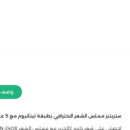
وصف ا
ستريتنر مملس الشعر الاحترافي بطبقة تيتانيوم مع 5 علب سيروم هدية ماركة ENZO