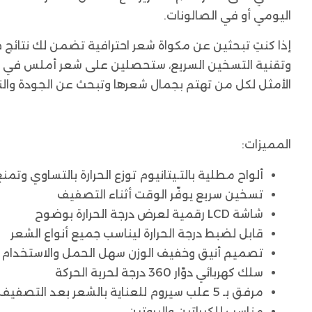
اليومي أو في الصالونات.
الأمثل لكل من تهتم بجمال شعرها وتبحث عن الجودة والنتا
المميزات:
ألواح مطلية بالتـيتانيوم توزع الحرارة بالتساوي وتم
تسخين سريع يوفّر الوقت أثناء التصفيف
شاشة LCD رقمية لعرض درجة الحرارة بوضوح
قابل لضبط درجة الحرارة ليناسب جميع أنواع الشعر
تصميم أنيق وخفيف الوزن سهل الحمل والاستخدام
سلك كهربائي دوّار 360 درجة لحرية الحركة
مرفق بـ 5 علب سيروم للعناية بالشعر بعد التصفيف
مناسب للكيراتين والبروتين