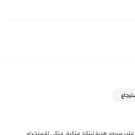
سترجاع
حصلي على شعر ناعم كالحرير مع مملس الشعر ENZO EN-2408 بطلاء التيتانيوم وميزة التسخين السريع. مرفق مع 5 علب سيروم هدية لنتائج مثالية. مثالي للاستخدام