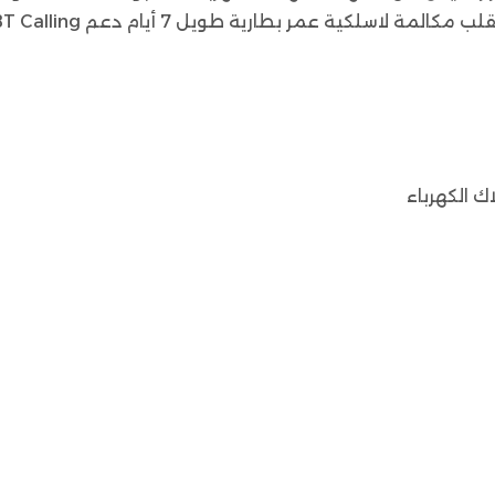
لكية عمر بطارية طويل 7 أيام دعم BT Calling
ك الكهرباء