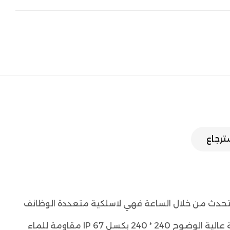
سترجاع
ساعة ذكية مراقبة صحية شاملة سرعة تشغيل أكثر استقرارًا ، ليس من السهل استهلاك الكهرباء 1.32 بوصة شاشة ملونة عالية الوضوح 240 * 240 بكسل IP 67 مقاومة للماء