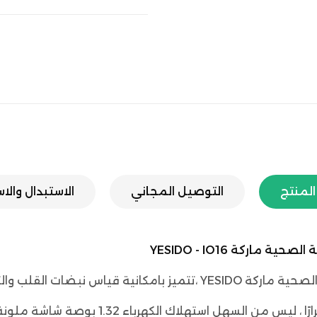
لمنتج
التوصيل المجاني
الاستبدال والا
اركة YESIDO - IO16
ساعة فهي لاسلكية متعددة الوظائف