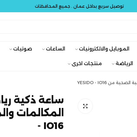
صيل سريع بداخل عمان . جميع المحافظات
توصيل
الموبايل والالكترونيات
الساعات
صوتيات
الرياضة
منتجات اخرى
 من YESIDO - IO16
ساعة ذكية رياض
- IO16