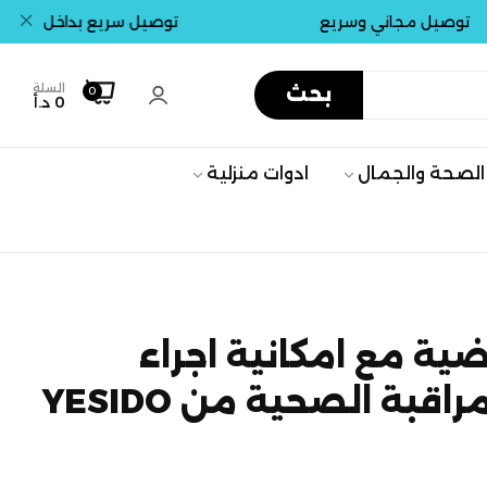
 مجاني وسريع
توصيل سريع بداخل عمان . جميع 
السلة
بحث
0
0 د.أ
الصحة والجمال
ادوات منزلية
ية مع امكانية اجراء
المكالمات والمراقبة الصحية من YESIDO