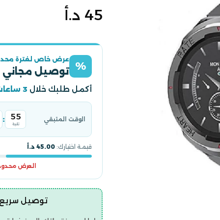
السعر
45 د.أ
الأصلي
عرض خاص لفترة محدو
%
توصيل مجاني 
أكمل طلبك خلال
3 ساعات
54
:
الوقت المتبقي
ثانية
قيمة اختيارك:
45.00 د.أ
العرض محدود و
توصيل سريع | ضمان ح