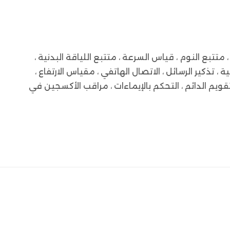
لوظيفة: التقويم ، المنبه ، الشهر ، التوقيت العالمي ، احتياطي الطاقة ، جهاز التحكم عن بعد ، العد التنازلي ، Noctilucent ، متتبع النوم ، قياس السرعة ، متتبع اللياقة البدنية ،
 ، تذكير الرسائل ، الاتصال الهاتفي ، مقياس الارتفاع ،
لموسيقى التفاعلية ، الإبر الثلاثة الكبيرة ، Attemper، قياس الرطوبة ، تعليمات 24 ساعة ، التقويم الدائم ، التحكم بالإيماءات ، مراقب الأكسجين في