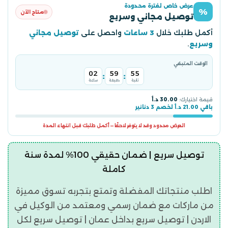
عرض خاص لفترة محدودة
%
متاح الآن
توصيل مجاني وسريع
أكمل طلبك خلال
3 ساعات
واحصل على
توصيل مجاني
وسريع
.
الوقت المتبقي
02
59
54
:
:
ثانية
دقيقة
ساعة
قيمة اختيارك:
30.00 د.أ
باقي 21.00 د.أ لخصم 3 دنانير
العرض محدود وقد لا يتوفر لاحقًا — أكمل طلبك قبل انتهاء المدة
توصيل سريع | ضمان حقيقي 100% لمدة سنة
كاملة
اطلب منتجاتك المفضلة وتمتع بتجربه تسوق مميزة
من ماركات مع ضمان رسمي ومعتمد من الوكيل في
الاردن | توصيل سريع بداخل عمان | توصيل سريع لكل