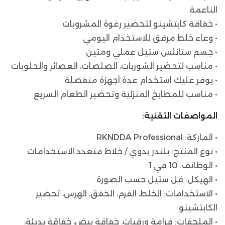
الناعمة
• خفاقة كابتشينو لتحضير رغوة المشروبات
• وعاء خلط مرفق للاستخدام اليومي
• جسم ستانلس ستيل عملي ومتين
• مناسب لتحضير الشوربات، الصلصات، العصائر والحلويات
• يوفر عليك استخدام عدة أجهزة منفصلة
• مناسب للمطابخ المنزلية وتحضير الطعام السريع
المواصفات التقنية:
• الماركة: RKNDDA Professional
• نوع المنتج: بلندر يدوي / خلاط متعدد الاستخدامات
• الوظائف: 10 في 1
• الهيكل: فل ستيل حسب الصورة
• الاستخدامات: الخلط، الفرم، الخفق، الهرس، تحضير
الكابتشينو
• الملحقات: فرامة ورقيات، خفاقة بيض، خفاقة بديلة،