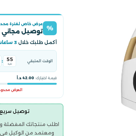
عرض خاص لفترة محدو
%
توصيل مجاني 
أكمل طلبك خلال
3 ساعات
54
:
الوقت المتبقي
ثانية
قيمة اختيارك:
42.00 د.أ
العرض محدود و
توصيل سريع | ضمان ح
اطلب منتجاتك المفضلة و
ومعتمد من الوكيل في ال