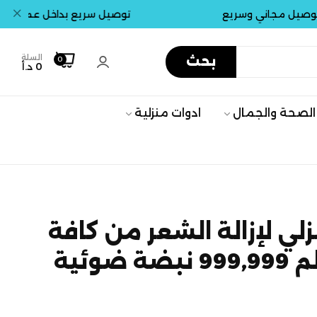
جاني وسريع
توصيل سريع بداخل عمان . جميع ال
السلة
بحث
0
0 د.أ
الصحة والجمال
ادوات منزلية
نزلي لإزالة الشعر من كافة
ضوئية