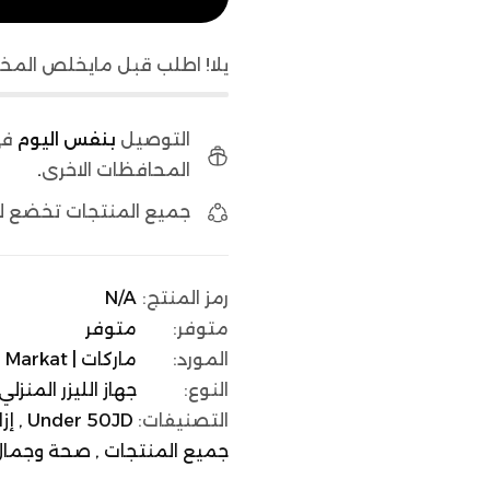
يلا! اطلب قبل مايخلص المخ
التوصيل
بنفس اليوم
في
المحافظات الاخرى
.
جميع المنتجات تخضع 
رمز المنتج:
N/A
متوفر:
متوفر
المورد:
ماركات | Markat
النوع:
جهاز الليزر المنزلي
التصنيفات:
Under 50JD ,
إز
جميع المنتجات ,
صحة وجمال