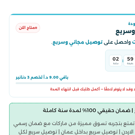
دة
متاح الآن
وسريع
واحصل على
توصيل مجاني وسريع
.
02
59
:
دقيقة
ساعة
باقي 9.00 د.أ لخصم 3 دنانير
قد لا يتوفر لاحقًا — أكمل طلبك قبل انتهاء المدة
قيقي 100% لمدة سنة كاملة
تمتع بتجربه تسوق مميزة من ماركات مع ضمان رسمي
اردن | توصيل سريع بداخل عمان | توصيل سريع لكل