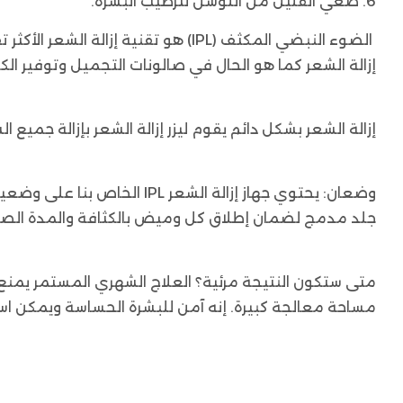
6. ضعي القليل من اللوشن لترطيب البشرة.
الضوء النبضي المكثف (IPL) هو تقن
إزالة الشعر كما هو الحال في صالونات التجميل وتوفير الك
إزالة الشعر بشكل دائم يقوم ليزر إزالة الشعر بإزالة جم
وضعان: يحتوي جهاز إزالة ال
جلد مدمج لضمان إطلاق كل وميض بالكثافة والمدة الص
متى ستكون النتيجة مرئية؟ العلاج الشهري المستمر يمن
مساحة معالجة كبيرة. إنه آمن للبشرة الحساسة ويمكن است