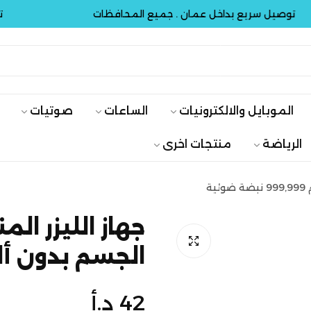
ل سريع بداخل عمان . جميع المحافظات
توصيل م
الموبايل والالكترونيات
الساعات
صوتيات
الرياضة
منتجات اخرى
ة
جهاز الليزر الم
الجسم بدون ألم 999,999 نبضة 
السعر
42 د.أ
الأصلي