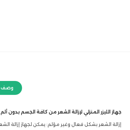
وصف ا
جهاز الليزر المنزلي لإزالة الشعر من كافة الجسم بدون ألم 999,999 نبضة ضوئية
إزالة الشعر بشكل فعال وغير مؤلم: يمكن لجهاز إزالة الشعر بالليزر IPL أن يقطع دورة تجديد الشعر، ويحقق إزالة دائمة للش