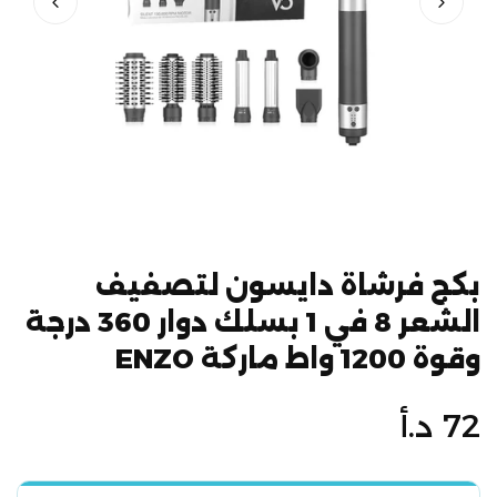
بكج فرشاة دايسون لتصفيف
الشعر 8 في 1 بسلك دوار 360 درجة
وقوة 1200 واط ماركة ENZO
السعر
72 د.أ
الأصلي