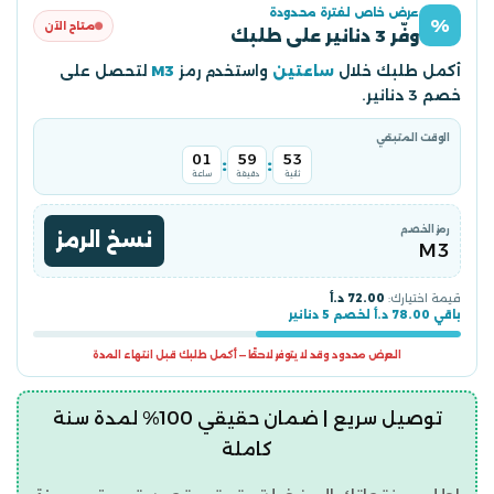
عرض خاص لفترة محدودة
%
متاح الآن
وفّر 3 دنانير على طلبك
أكمل طلبك خلال
ساعتين
واستخدم رمز
M3
لتحصل على
خصم 3 دنانير.
الوقت المتبقي
01
59
53
:
:
ثانية
دقيقة
ساعة
رمز الخصم
نسخ الرمز
M3
قيمة اختيارك:
72.00 د.أ
باقي 78.00 د.أ لخصم 5 دنانير
العرض محدود وقد لا يتوفر لاحقًا — أكمل طلبك قبل انتهاء المدة
توصيل سريع | ضمان حقيقي 100% لمدة سنة
كاملة