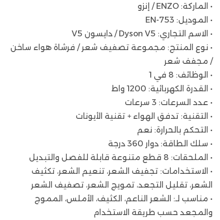
• الماركة: ENZO / إنزو
• الموديل: EN-753
• الاسم التجاري: Dyson V5 / دايسون V5
• نوع المنتج: مجموعة تصفيف شعر / فرشاة هواء ساخن
/ مجفف شعر
• الوظائف: 8 في 1
• القدرة الكهربائية: 1200 واط
• عدد السرعات: 3 سرعات
• التقنية: تدفق الهواء + تقنية الأيونات
• التحكم بالحرارة: نعم
• سلك الطاقة: دوار 360 درجة
• الملحقات: 8 قطع متنوعة قابلة للفصل والتبديل
• الاستخدامات: تجفيف الشعر، تنعيم الشعر، تكثيف
الشعر، تقليل التجعد، تمويج الشعر، تصفيف الشعر
• مناسب لـ: الشعر الناعم، الكثيف، الأملس، المموج
والمجعد حسب طريقة الاستخدام