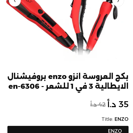
بكج العروسة انزو enzo بروفيشنال
الايطالية 3 في 1 للشعر - en-6306
السعر
35 د.أ
سعر
42 د.أ
الأصلي
التخفيض
Title:
ENZO
ENZO