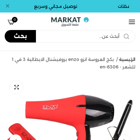
حافظات
توصيل مجاني وسريع
0
بحث
الرئيسية
/
بكج العروسة انزو enzo بروفيشنال الايطالية 3 في 1
للشعر - en-6306