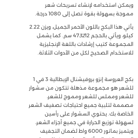
ويمكن استخدامه لإنشاء تسريحات شعر
مموجة بسهولة بقوة تصل إلى 1080 درجة.
يأتي هذا البكج باللون الأحمر الجميل، ويزن 2.22
كيلو، ويأتي بالحجم 47
32
12 سم. كما يشمل
المجموعة كتيب إرشادات باللغة الإنجليزية
للاستخدام الصحيح لكل من الأدوات الثلاثة.
بكج العروسة إنزو بروفيشنال الإيطالية 3 في 1
للشعر هو مجموعة مذهلة تتكون من سشوار
للشعر ومملس للشعر ومموج للشعر،
مصممة لتلبية جميع احتياجات تصفيف الشعر
الخاصة بك. يحتوي السشوار على رأسين
لسهولة توزيع الحرارة في جميع أجزاء الشعر،
ويتميز بماتور 6000 واط لضمان التجفيف