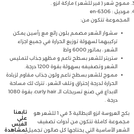
مموج شعر ( فير للشعر ) ماركة انزو .
موديل : en-6306
المجموعة تتكون من:
سشوار الشعر مصمم بلون رائع مع رأسين يمكن
تركيبهما لسهولة توزيع الحرارة في جميع اجزاء
الشعر ، بماتور 6000 واط
ستريتر للشعر بسطح ناعم و مظهر جذاب لتمليس
الشعر وتصفيفه بسهولة بقوة 1200 درجة.
مموج للشعر بسطح ناعم ولون جذاب مقاوم لزيادة
الحرارة لدرجة إحتراق وتلف الشعر ، تترك لك مساحة
الابداع في صنع تسريحات الـ curly hair، بقوة 1080
درجة .
تابعنا
بكج العروسة انزو الايطالية 3 في 1 للشعر هو
علي
مجموعة كاملة تتكون من أدوات تصفيف
الفيس
الشعر الأساسية التي يحتاجها كل صالون تجميل
لمشاهدة