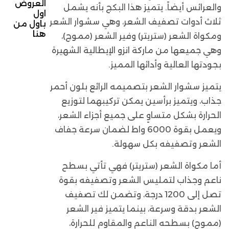
العروض
والعرائس أيضاً. يتميز هذا البكج بأنه يشمل
اول
ثلاث أدوات تصفيف الشعر، وهي سشوار الشعر
باول
من
هنا
ومكواة الشعر (ستريتر) وفير الشعر (مموج)،
وهي جميعها من ماركة انزو الإيطالية الشهيرة
بجودتها العالية وأدائها المميز.
يتميز سشوار الشعر بتصميمه الرائع بلون أحمر
جذاب، ويتميز برأسين يمكن تركيبهما لتوزيع
الحرارة بشكل متساوٍ على جميع أجزاء الشعر،
ويعمل بقوة 6000 واط لضمان سرعة جفاف
الشعر وتصفيفه بكل سهولة.
أما مكواة الشعر (ستريتر) فهي تأتي بسطح
ناعم وجذاب لتمليس الشعر وتصفيفه بقوة
تصل إلى 1200 درجة، وتضمن لك تصفيف
الشعر بدقة وسرعة، بينما يتميز فير الشعر
(مموج) بسطحه الناعم والمقاوم للحرارة،