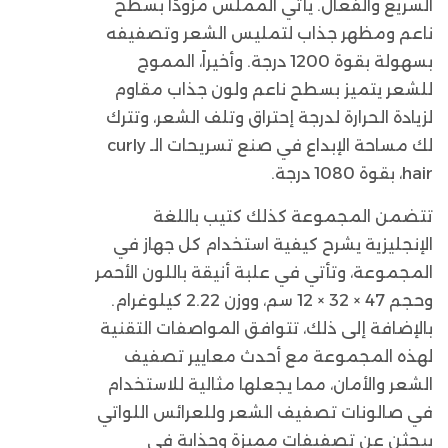
السريع والفعال. يأتي المملس مزودًا بسطح
ناعم ومظهر جذاب لتمليس الشعر وتصفيفه
بسهولة بقوة 1200 درجة. وأخيراً، المموج
للشعر يتميز بسطح ناعم ولون جذاب مقاوم
لزيادة الحرارة لدرجة إحتراق وتلف الشعر، وتترك
لك مساحة الإبداع في صنع تسريحات الـ curly
hair، بقوة 1080 درجة.
تتضمن المجموعة كذلك كتيب باللغة
الإنجليزية يشرح كيفية استخدام كل جهاز في
المجموعة، وتأتي في علبة أنيقة باللون الأحمر
وحجم 47 × 32 × 12 سم، ووزن 2.22 كيلوغرام.
بالإضافة إلى ذلك، تتوافق المواصفات التقنية
لهذه المجموعة مع أحدث معايير تصفيف
الشعر والأمان، مما يجعلها مثالية للاستخدام
في صالونات تصفيف الشعر وللعرائس اللواتي
يبحثن عن تصفيفات مميزة وجذابة في