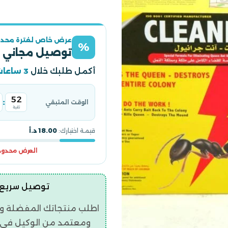
عرض خاص لفترة محدو
%
توصيل مجاني 
أكمل طلبك خلال
3 ساعات
52
:
الوقت المتبقي
ثانية
قيمة اختيارك:
18.00 د.أ
العرض محدود و
توصيل سريع | ضمان ح
اطلب منتجاتك المفضلة و
ومعتمد من الوكيل في ال