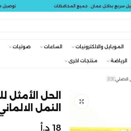
 بداخل عمان . جميع المحافظات
توصيل مجاني و
الموبايل والالكترونيات
الساعات
صوتيات
الرياضة
منتجات اخرى
اصلي🇩🇪
الحل الأمثل ل
النمل الالماني ا
السعر
18 د.أ
الأصلي