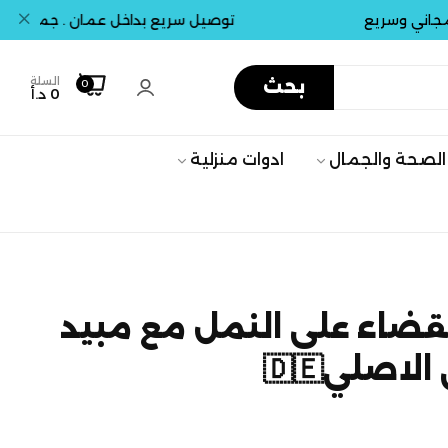
سريع
توصيل سريع بداخل عمان . جميع المحافظا
السلة
بحث
0
0 د.أ
الصحة والجمال
ادوات منزلية
لقضاء على النمل مع مبيد
لاصلي🇩🇪