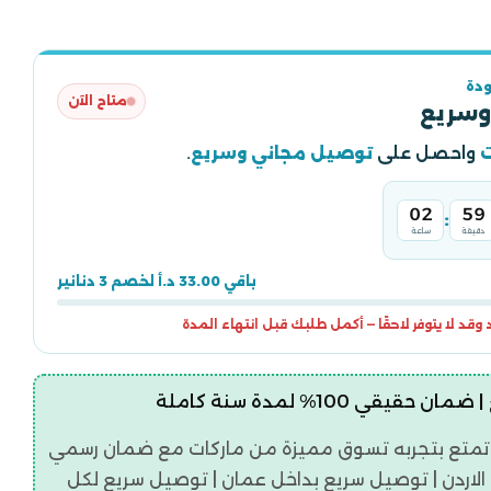
دة
متاح الآن
وسريع
واحصل على
توصيل مجاني وسريع
.
02
59
:
دقيقة
ساعة
باقي 33.00 د.أ لخصم 3 دنانير
قد لا يتوفر لاحقًا — أكمل طلبك قبل انتهاء المدة
قيقي 100% لمدة سنة كاملة
تمتع بتجربه تسوق مميزة من ماركات مع ضمان رسمي
اردن | توصيل سريع بداخل عمان | توصيل سريع لكل