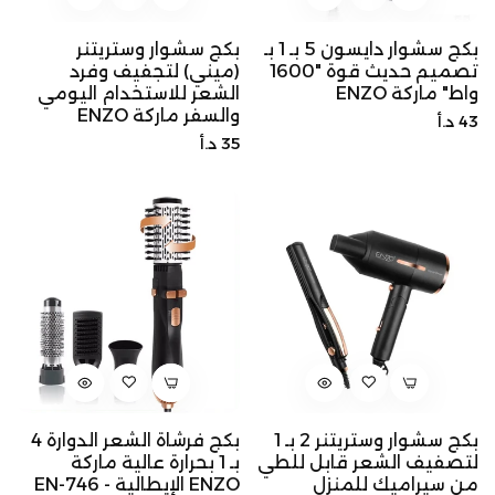
بكج سشوار دايسون 5 بـ 1 بـ
بكج سشوار وستريتنر
تصميم حديث قوة "1600
(ميني) لتجفيف وفرد
واط" ماركة ENZO
الشعر للاستخدام اليومي
والسفر ماركة ENZO
السعر
43 د.أ
السعر
35 د.أ
الأصلي
الأصلي
بكج سشوار وستريتنر 2 بـ 1
بكج فرشاة الشعر الدوارة 4
لتصفيف الشعر قابل للطي
بـ 1 بحرارة عالية ماركة
من سيراميك للمنزل
ENZO الإيطالية - EN-746