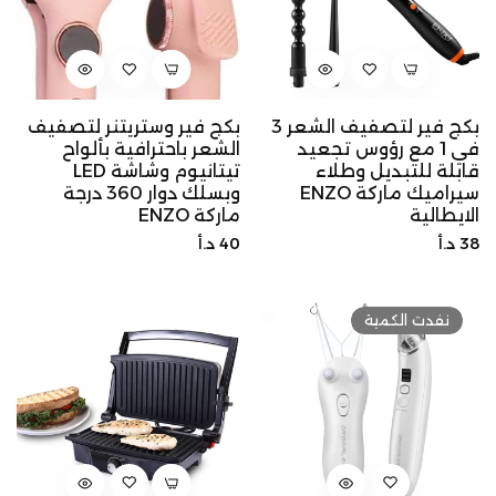
بكج فير لتصفيف الشعر 3
بكج فير وستريتنر لتصفيف
في 1 مع رؤوس تجعيد
الشعر باحترافية بألواح
قابلة للتبديل وطلاء
تيتانيوم وشاشة LED
سيراميك ماركة ENZO
وبسلك دوار 360 درجة
الايطالية
ماركة ENZO
السعر
السعر
38 د.أ
40 د.أ
الأصلي
الأصلي
نفدت الكمية