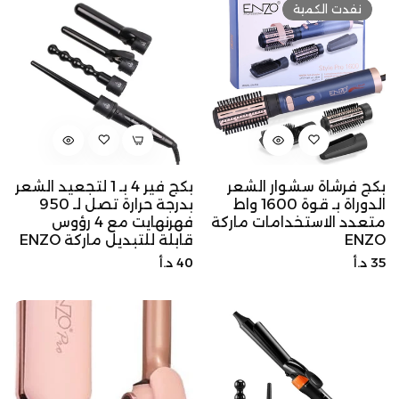
نفدت الكمية
بكج فرشاة سشوار الشعر
بكج فير 4 بـ 1 لتجعيد الشعر
الدوراة بـ قوة 1600 واط
بدرجة حرارة تصل لـ 950
متعدد الاستخدامات ماركة
فهرنهايت مع 4 رؤوس
ENZO
قابلة للتبديل ماركة ENZO
السعر
السعر
35 د.أ
40 د.أ
الأصلي
الأصلي