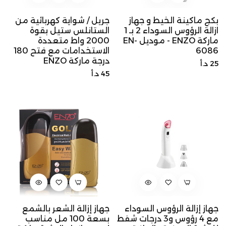
بكج ماكينة الخيط و جهاز
جريل / شواية كهربائية من
ازالة الرؤوس السوداء 2 بـ 1
الستانلس ستيل بقوة
ماركة ENZO - موديل EN-
2000 واط متعددة
6086
الاستخدامات مع فتح 180
درجة ماركة ENZO
السعر
25 د.أ
السعر
45 د.أ
الأصلي
الأصلي
جهاز إزالة الرؤوس السوداء
جهاز إزالة الشعر بالشمع
مع 4 رؤوس و3 درجات شفط
بسعة 100 مل مناسب